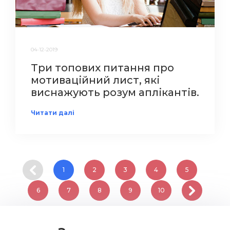
04-12-2019
Три топових питання про
мотиваційний лист, які
виснажують розум аплікантів.
Читати далі
1
2
3
4
5
6
7
8
9
10