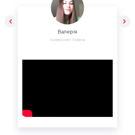
Валерія
Університет Любека