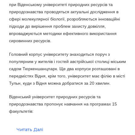
при Віденському університеті природних ресурсів та
природознавства проводяться актуальні дослідження в
сфері молекулярної біології, розробляються інноваційні
підходи до вирішення проблем захисту довкілля,
впроваджуються методики ефективного використання
сировинних ресурсів.
Головний корпус університету знаходиться поруч з
популярним у жителів і гостей австрійської столиці міським
садом Тюркеншанцпарк. Ще два корпуси розташовані в
передмістях Відня, крім того, університет має філію в місті
Тульн, куди з Відня можна добратися за 20 хвилин.
Віденський університет природних ресурсів та
природознавства пропонує навчання на програмах 15
факультетів:
Читать Далі