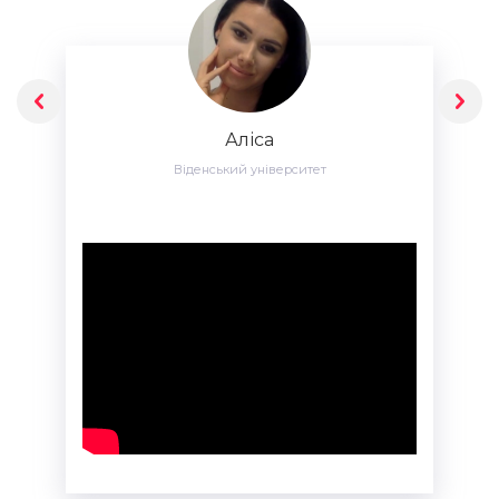
Аліса
Віденський університет