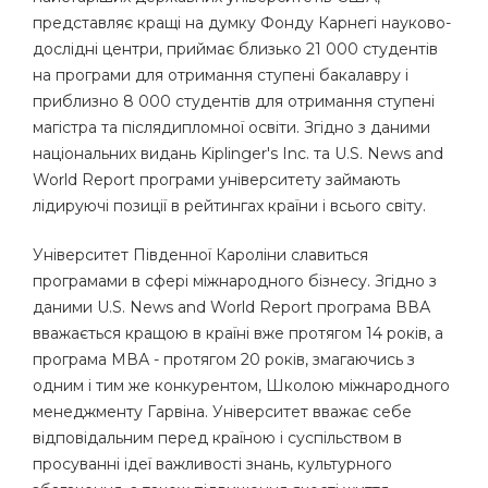
представляє кращі на думку Фонду Карнегі науково-
дослідні центри, приймає близько 21 000 студентів
на програми для отримання ступені бакалавру і
приблизно 8 000 студентів для отримання ступені
магістра та післядипломної освіти. Згідно з даними
національних видань Kiplinger's Inc. та U.S. News and
World Report програми університету займають
лідируючі позиції в рейтингах країни і всього світу.
Університет Південної Кароліни славиться
програмами в сфері міжнародного бізнесу. Згідно з
даними
U.S. News and World Report
програма ВВА
вважається кращою в країні вже протягом 14 років, а
програма МВА - протягом 20 років, змагаючись з
одним і тим же конкурентом, Школою міжнародного
менеджменту Гарвіна. Університет вважає себе
відповідальним перед країною і суспільством в
просуванні ідеї важливості знань, культурного