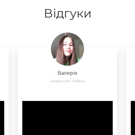
Відгуки
Ярослав
Зальцбурзький університет