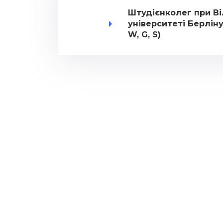
Штудієнколег при В
університеті Берліну 
W, G, S)