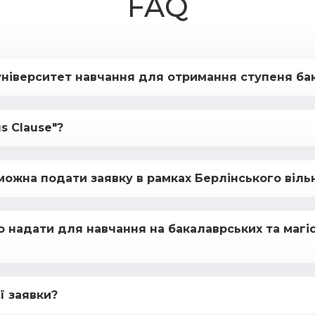
FAQ
університет навчання для отримання ступеня ба
s Clause"?
можна подати заявку в рамках Берлінського віль
но надати для навчання на бакалаврських та магі
ї заявки?