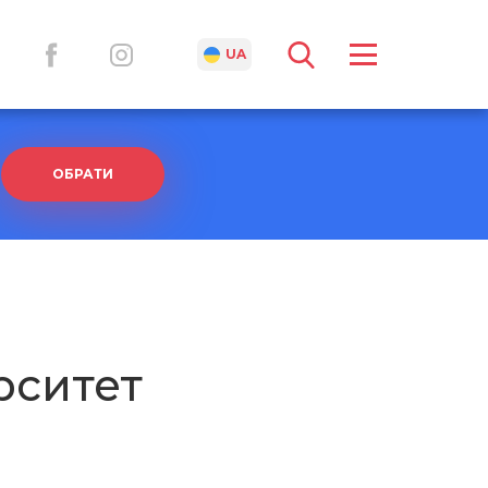
RU
UA
ОБРАТИ
рситет