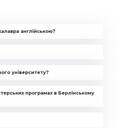
калавра англійською?
ного університету?
стерських програмах в Берлінському