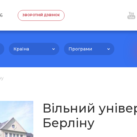
76
ЗВОРОТНІЙ ДЗВІНОК
Країна
Програми
ну
Вільний уніве
Берліну