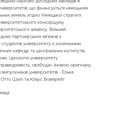
овідних науково-дослідних закладів в
 університетів, що фінансується німецьким
их земель згідно Німецької стратегії
ніверситетського консорціуму
ерситетського альянсу. Вільний
дних партнерських зв'язків з
% студентів університету є іноземними.
ічних кафедр та центральних інститутів,
ам. Ідеологія університету
праведливість, свобода» (мовою оригіналу:
х випускників університетів - Ельке
 Отто Шилі та Клаус Воверейт
мації