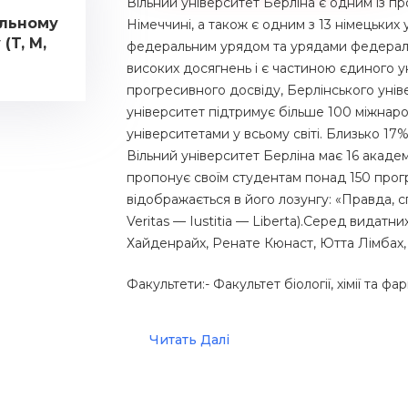
Вільний університет Берліна є одним із пр
ільному
Німеччині, а також є одним з 13 німецьких
(T, M,
федеральним урядом та урядами федеральн
високих досягнень і є частиною єдиного у
прогресивного досвіду, Берлінського унів
університет підтримує більше 100 міжнаро
університетами у всьому світі. Близько 17
Вільний університет Берліна має 16 академ
пропонує своїм студентам понад 150 прогр
відображається в його лозунгу: «Правда, с
Veritas — Iustitia — Liberta).Серед видатни
Хайденрайх, Ренате Кюнаст, Ютта Лімбах,
Факультети:
- Факультет біології, хімії та фар
Читать Далі