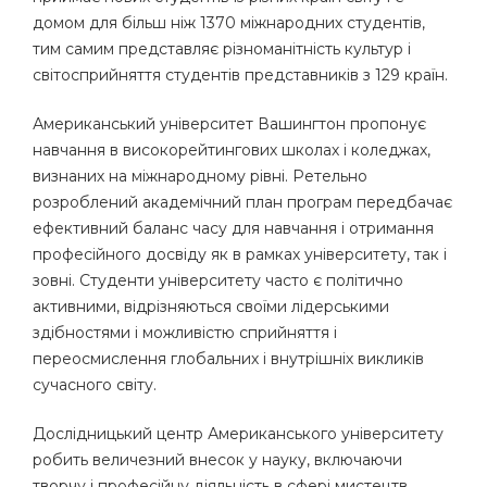
домом для більш ніж 1370 міжнародних студентів,
тим самим представляє різноманітність культур і
світосприйняття студентів представників з 129 країн.
Американський університет Вашингтон пропонує
навчання в високорейтингових школах і коледжах,
визнаних на міжнародному рівні. Ретельно
розроблений академічний план програм передбачає
ефективний баланс часу для навчання і отримання
професійного досвіду як в рамках університету, так і
зовні. Студенти університету часто є політично
активними, відрізняються своїми лідерськими
здібностями і можливістю сприйняття і
переосмислення глобальних і внутрішніх викликів
сучасного світу.
Дослідницький центр Американського університету
робить величезний внесок у науку, включаючи
творчу і професійну діяльність в сфері мистецтв,