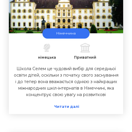
Німеччина
німецька
Приватний
Школа Селем це чудовий вибір для середньої
освіти дітей, оскільки з початку свого заснування
і до тепер вона вважається однією з найкращих
міжнародних шкіл-інтернатів в Німеччині, яка
концентрує свою увагу на розвиткові
особистості кожного учня. Це означає, що всі
Читати далі
школярі вчяться бути відповідальними як за себе
та свої вчинки, так і за суспільне життя школи-
інтернату та проблеми майбутнього. Школа
будує викладання та освіту на &laquo;навчанні за