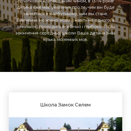
початкових класах. Таким чином, в 13-14 років
дитина вже має уявлення про те, чим він буде
займатися в майбутньому, ким він стане.
Вивчення іноземної мови (і навіть не одного, а
декількох) проходить всебічно і глибоко. Після
закінчення середньої школи Ваша дитина знає
кілька іноземних мов.
Школа Замок Селем