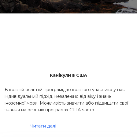
Канікули в США
В кожній освітній програмі, до кожного учасника у нас
індивідуальний підхід, незалежно від віку і знань
іноземної мови. Можливість вивчити або підвищити свої
знання на освітніх програмах США часто
супроводжується різними спортивними заняттями і
активними заходами на природі. Час в цій країні
Читати далі
залишить незабутні враження, і новий досвід стане
невід'ємною частиною вашого мислення і поглядів на