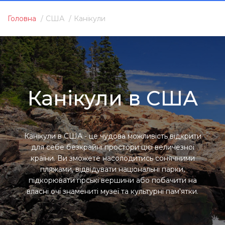
Головна
США
Канікули
Канікули в США
Канікули в США - це чудова можливість відкрити
для себе безкрайні простори цієї величезної
країни. Ви зможете насолодитись сонячними
пляжами, відвідувати національні парки,
підкорювати гірські вершини або побачити на
власні очі знамениті музеї та культурні пам'ятки.