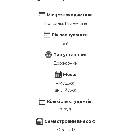
Місцезнаходження:
Потсдам, Німеччина
Рік заснування:
1991
Тип установи:
Державний
Мова:
німецька,
англійська
Кількість студентів:
21229
Семестровий внесок:
304 EUR