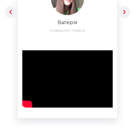
Валерія
Університет Любека