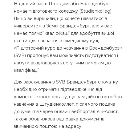
На даний час в Потсдамі або Бранденбурзі
немає підготовчого коледжу (Studienkolleg).
Якщо ви вирішили, що хочете навчатися в
університеті в Землі Бранденбург, але у вас
немає прямої кваліфікації для здобуття вищої
освіти для навчання в німецькому вузі,
«Підготовчий курс до навчання в Бранденбурзі»
(SVB) пропонує вам можливість підготуватися і
набути выдповідність вступним вимогам до
кваліфікації.
Для зарахування в SVB Бранденбург спочатку
необхідно отримати підтвердження від
компетенетного органу, що вам дійсно потрібно
навчання в Штудіенколлег, після чого подача
документів через онлайн вебпортал Уні-Асист,
також обов'язкова відправка документів
звичайною поштою на адресу.