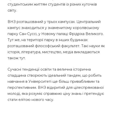
студентським життям студентів із різних куточків
світу.
ВНЗ розташований у трьох кампусах. Центральний
кампус знаходиться у знаменитому королівському
парку Сан-Суссі, у Новому палаці Фрідріха Великого.
Тут же, на території парку в інших будинках
розташований філософський факультет. Такі науки як
історія, література, мистецтво, медіа викладаються
також тут.
Сучасні тенденції освіти та велична історична
спадщина створюють ідеальний тандем, що робить
навчання в Університеті ще більш привабливим та
перспективним. ВНЗ відкритий для цілеспрямованої
молоді, яка розуміє справжню ціну знань і претендує
стати елітою нового часу.