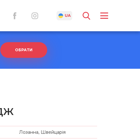
RU
UA
ОБРАТИ
дж
Лозанна, Швейцарія