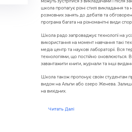
можуть зустрітися з викладачами і після за
школа пропагує різні стилі викладання та 
розмовних занять до дебатів та обговорен
програма багата на різноманітні види спорт
Школа радо запроваджує технології на усі
використання на момент навчання такі техно
медіа центр та наукові лабораторії. Вся 
технологіями, що постійно оновлюються. 
завантажити книги, журнали та інші видання
Школа також пропонує своїм студентам пр
видом на Альпи або озеро Женева. Залишат
на вихідних.
Читать Далі