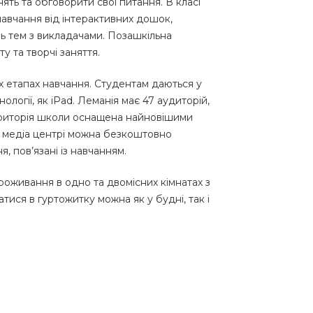
нять та обговорити свої питання. В класі
навчання від інтерактивних дошок,
ь тем з викладачами. Позашкільна
у та творчі заняття.
х етапах навчання. Студентам даються у
логії, як iPad. Леманія має 47 аудиторій,
територія школи оснащена найновішими
В медіа центрі можна безкоштовно
, пов’язані із навчанням.
оживання в одно та двомісних кімнатах з
ися в гуртожитку можна як у будні, так і