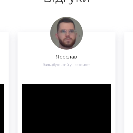
Ярослав
Зальцбурзький університет