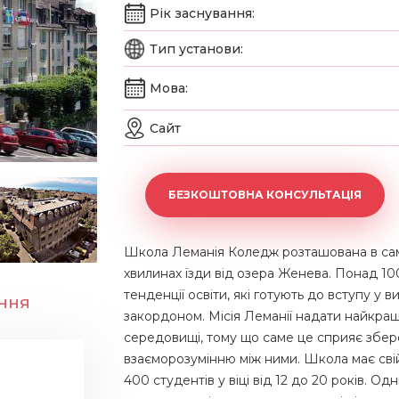
Рік заснування:
Тип установи:
Мова:
Сайт
БЕЗКОШТОВНА КОНСУЛЬТАЦІЯ
Школа Леманія Коледж розташована в самом
хвилинах їзди від озера Женева. Понад 1
тенденції освіти, які готують до вступу у ви
ння
закордоном. Місія Леманії надати найкращу
середовищі, тому що саме це сприяє збер
взаєморозумінню між ними. Школа має свій
400 студентів у віці від 12 до 20 років. Од