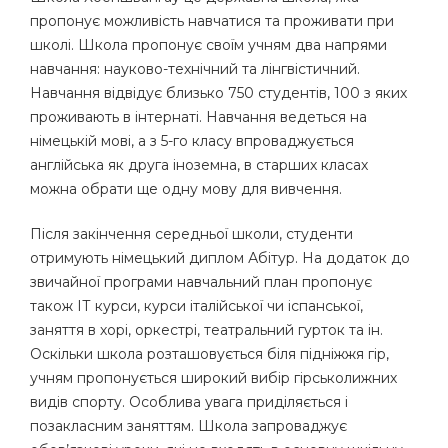
пропонує можливість навчатися та проживати при
школі. Школа пропонує своїм учням два напрями
навчання: науково-технічний та лінгвістичний.
Навчання відвідує близько 750 студентів, 100 з яких
проживають в інтернаті. Навчання ведеться на
німецькій мові, а з 5-го класу впроваджується
англійська як друга іноземна, в старших класах
можна обрати ще одну мову для вивчення.
Після закінчення середньої школи, студенти
отримують німецький диплом Абітур. На додаток до
звичайної програми навчальний план пропонує
також ІТ курси, курси італійської чи іспанської,
заняття в хорі, оркестрі, театральний гурток та ін.
Оскільки школа розташовується біля підніжжя гір,
учням пропонується широкий вибір гірськолижних
видів спорту. Особлива увага приділяється і
позакласним заняттям. Школа запроваджує