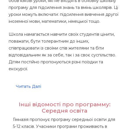
обов’язкові уроки, які не входять в основну шкільну
програму для підсилення знань та вмінь школярів. Ці
уроки можуть включати: підсилення вивчення другої
іноземної мови, математики, німецької тощо.
Школа намагається навчити своїх студентів цінити,
поважати, бути толерантним до інших,
співпрацювати із своїми спів жителями та біти
відповідальним як за себе, так і за своє суспільство.
Дітям постійно пропонуються різні поїздки та
екскурсії.
Читать Далі
Інші відомості про программу:
Середня освіта
Гімназія пропонує програму середньої освіти для
5-12 класів. Учасники програми проживають в