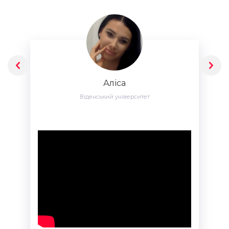
Аліса
Віденський університет