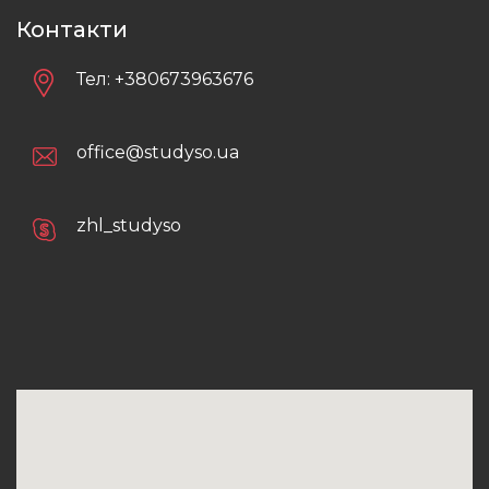
Контакти
Тел:
+380673963676
office@studyso.ua
zhl_studyso