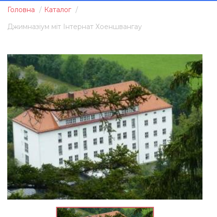
Головна
Каталог
Джимназіум міт Інтернат Хоеншвангау