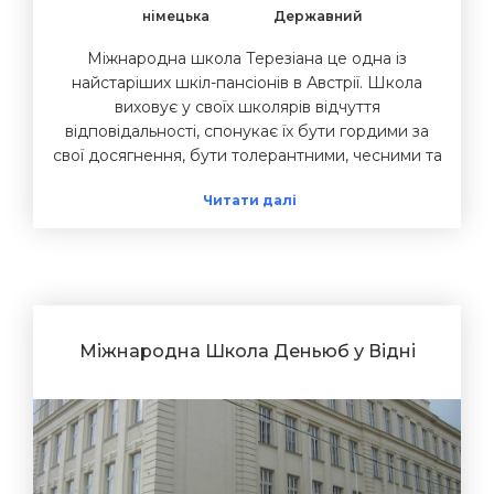
німецька
Державний
Міжнародна школа Терезіана це одна із
найстаріших шкіл-пансіонів в Австрії. Школа
виховує у своїх школярів відчуття
відповідальності, спонукає їх бути гордими за
свої досягнення, бути толерантними, чесними та
доброзичливими з іншими. Проживання в школі-
Читати далі
пансіоні, спільні позакласні заняття та командний
дух привносять у розвиток кожного студента.
Школа фокусується на вивчені мов та
запровадженні різних мов у навчанні різних
предметів. Викладання ведеться німецькою
мовою. Кожен учень має змогу взяти участь в
міжнародних обмінах або поїздках. Окрім мов,
Міжнародна Школа Деньюб у Відні
школа наголошує увагу на здоровому способі
життя та догляді за навколишнім середовищем.
На останніх етапах навчання, школа допомагає із
вступом до коледжів та університетів, проводить
профорієнтації та виставки. Учні завжди