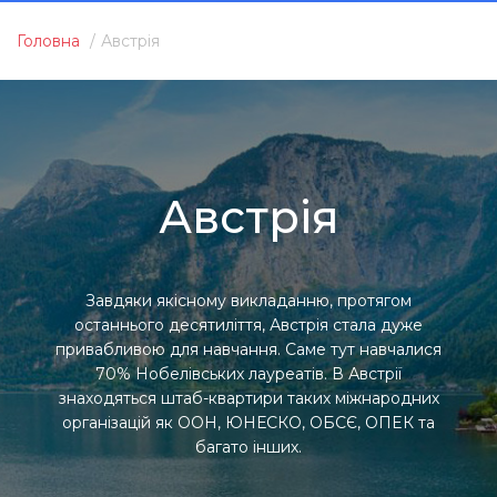
Головна
Австрія
Австрія
Завдяки якісному викладанню, протягом
останнього десятиліття, Австрія стала дуже
привабливою для навчання. Саме тут навчалися
70% Нобелівських лауреатів. В Австрії
знаходяться штаб-квартири таких міжнародних
організацій як ООН, ЮНЕСКО, ОБСЄ, ОПEК та
багато інших.