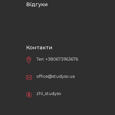
Відгуки
Контакти
Тел:
+380673963676
office@studyso.ua
zhl_studyso