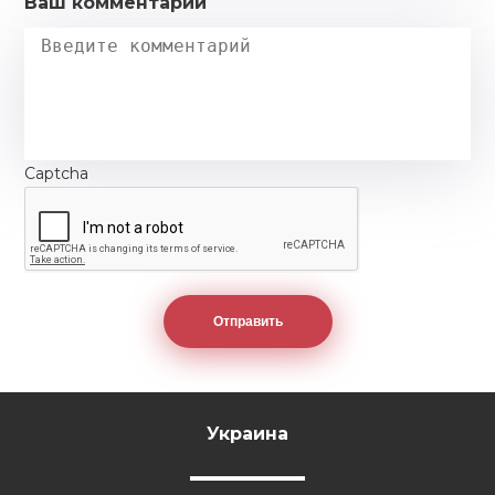
Ваш комментарий
событиями в мировом сообществе, под
руководством преподавателей учатся
анализировать происходящее и предлагать
собственные решения актуальных проблем.
Такая система обучения способствует наиболее
глубокому усвоению знаний и формирует из
вчерашних школьников настоящих
Captcha
профессионалов бизнеса, идеально
адаптированных к самостоятельно выбранной
ими сфере деятельности. Университет Вебстер
в Вене предлагает более 300 бакалавриатских,
магистерских и докторских программ получают
степень бакалавра или магистра гуманитарных
наук в сфере: социологии бизнеса менеджмента
информационных технологий средств связи
Webster University является хорошо известной
во всем мире американской школой бизнеса,
которая была учреждена в Сен-Льюисе (штат
Украина
Миссури) в 1915 году. На сегодняшний день этот
вуз имеет более 100 кампусов в 7 странах мира,
а у себя на родине отнесен