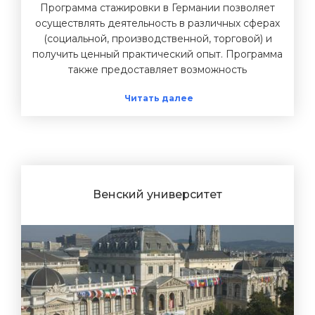
Программа стажировки в Германии позволяет
осуществлять деятельность в различных сферах
(социальной, производственной, торговой) и
получить ценный практический опыт. Программа
также предоставляет возможность
усовершенствовать свои познания немецкого
Читать далее
языка, познакомиться с новыми интересными
людьми, и посетить страны Европы. Что для вас
может означать стажировка в Германии? Во-
первых, это как минимум замечательный шанс
получить весомый практический опыт. А во-
вторых, это прекрасная возможность довести до
совершенства уже полученные знания в
Венский университет
определённом направлении. Что мы можем вам
предложить Агентство по образованию Studyso
можно по праву назвать начальной точкой
отсчёта в вашей карьере. Наш центр
предоставляет полный спектр услуг по
оформлению и поступлению:на курсы
всевозможных образовательных программ,в