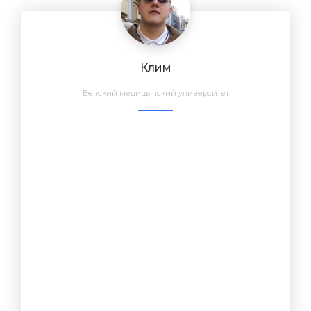
Клим
Венский медицынский университет